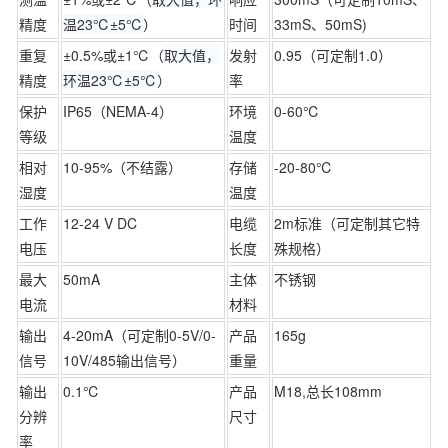
精度
温23℃
±5℃
）
时间
33mS、50mS)
重复
±0.5%或±1℃（
取大值，
发射
0.95（可定制1.0）
精度
环温23℃
±5℃
）
率
保护
IP65（NEMA-4）
环境
0-60℃
等级
温度
相对
10-95%（不结露）
存储
-20-80℃
湿度
温度
工作
12-24 V DC
电缆
2m标准（可定制其它特
电压
长度
殊规格）
最大
50mA
主体
不锈钢
电流
材料
输出
4-20mA（可定制0-5V/0-
产品
165g
信号
10V/485输出信号）
重量
输出
0.1℃
产品
M18,总长108mm
分辨
尺寸
率