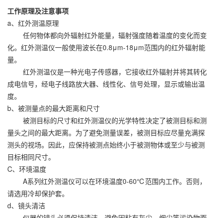
工作原理及注意事项
a、红外测温原理
任何物体都向外辐射红外能量，辐射强度随着温度的变化而变
化。红外测温仪一般使用波长在0.8μm-18μm范围内的红外辐射能
量。
红外测温仪是一种光电子传感器，它接收红外辐射并将其转化
成电信号，经电子线路放大器、线性化、信号处理，显示或输出温
度。
b、被测量点的最大距离和尺寸
被测目标的尺寸和红外测温仪的光学特性决定了被测目标和测
量头之间的最大距离。为了避免测量误差，被测目标应尽量充满探
测头的视场。因此，应保持被测点始终小于被测物体或至少与被测
目标相同尺寸。
C、环境温度
A系列红外测温仪可以在环境温度0-60℃范围内工作。否则，
请选用冷却保护套。
d、镜头清洁
仪器的镜头必须保持清洁，避免因粘有灰尘、烟尘等污染物而