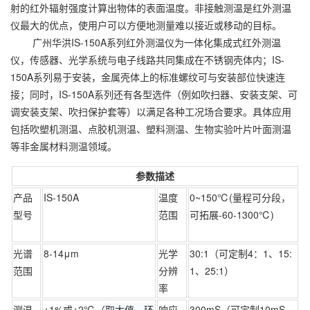
射的红外辐射强度计算出物体的表面温度。非接触测温是红外测温
仪最大的优点，使用户可以方便地测量难以接近或移动的目标。
广州华洪IS-150A系列红外测温仪为一体化集成式红外测温
仪，传感器、光学系统与电子线路共同集成在不锈钢壳体内；IS-
150A系列易于安装，金属壳体上的标准螺纹可与安装部位快速连
接；同时，IS-150A系列还有各型选件（例如吹扫器、安装支架、可
调安装支架、吹扫保护套等）以满足各种工况场合要求。具体应用
包括吹塑机测温、点胶机测温、塑料测温、生物实验叶片叶面测温
等非金属材料测温领域。
参数描述
产品
IS-150A
温度
0~150℃(量程可分段，
型号
范围
可拓展-60-1300℃)
光谱
8-14μm
光学
30:1（可定制4：1、15:
范围
分辨
1、25:1）
率
测温
±1%或±2℃（
取大值，环
响应
300mS（可定制10mS、