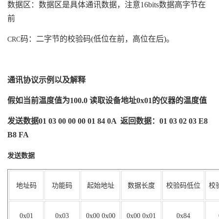
数据区：数据区是具体通讯数据，注意
16bits
数据高字节在
前
码：二字节的校验码
(
低位在前，高位在后
)
。
CRC
通讯协议示例以及解释
假如当前温度值为
100.0
读取设备地址
0x01
的仪器的温度值
发送数据
01 03 00 00 00 01 84 0A
返回数据：
01 03 02 03 E8
B8 FA
发送数据
地址码
功能码
起始地址
数据长度
校验码低位
校
0x
01
0x0
3
0x00
0x00
0x00 0x0
1
0
x84