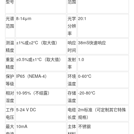
型号
范围
光谱
8-14μm
光学
20:1
范围
分辨
率
测温
±1%或±2℃（取大值）
响应
38mS快速响应
精度
时间
重复
±0.5%或±1℃（取大值）
发射
1.0
精度
率
保护
IP65（NEMA-4）
环境
0-60℃
等级
温度
相对
10-95%（不结露）
存储
-20-80℃
湿度
温度
工作
5-24 V DC
电缆
2m标准（可定制其它特殊
电压
长度
规格）
最大
10mA
主体
不锈钢
电流
材料