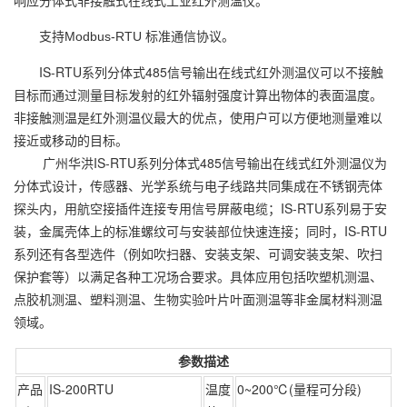
响应分体式非接触式在线式工业红外测温仪。
支持Modbus-RTU 标准通信协议。
IS-RTU系列分体式485信号输出在线式红外测温仪可以不接触
目标而通过测量目标发射的红外辐射强度计算出物体的表面温度。
非接触测温是红外测温仪最大的优点，使用户可以方便地测量难以
接近或移动的目标。
广州华洪IS-RTU系列分体式485信号输出在线式红外测温仪为
分体式设计，传感器、光学系统与电子线路共同集成在不锈钢壳体
探头内，用航空接插件连接专用信号屏蔽电缆；IS-RTU系列易于安
装，金属壳体上的标准螺纹可与安装部位快速连接；同时，IS-RTU
系列还有各型选件（例如吹扫器、安装支架、可调安装支架、吹扫
保护套等）以满足各种工况场合要求。具体应用包括吹塑机测温、
点胶机测温、塑料测温、生物实验叶片叶面测温等非金属材料测温
领域。
参数描述
产品
IS-200RTU
温度
0~200℃(量程可分段)