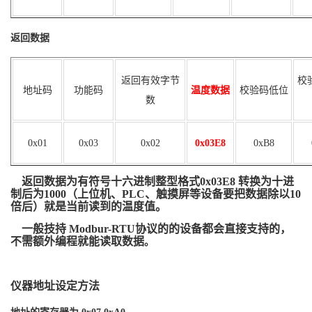
返回数据
返回有效字节
校
地址码
功能码
温度数据
校验码低位
数
0x
01
0x0
3
0x0
2
0x03E8
0x
B8
返回数据为有符号十六进制整型格式
0x03E8
转换为十进
制后为
1000
（上位机、
PLC
、触摸屏等设备要把数据除以
10
倍后）就是当前读到的温度值。
一般技持
Modbur-RTU
协议的的设备都会直接支持的，
不需额外编程就能读取数据
。
仪器地址设定方法