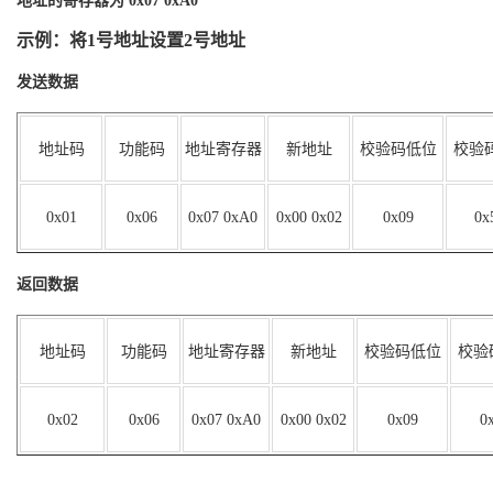
地址的寄存器为
0x07 0xA0
示例：将
1
号地址设置
2
号地址
发送数据
地址码
功能码
地址寄存器
新地址
校验码低位
校验
0x
01
0x0
6
0x0
7 0xA0
0x00 0x0
2
0
x09
0x
返回数据
地址码
功能码
地址寄存器
新地址
校验码低位
校验
0x
02
0x0
6
0x0
7 0xA0
0x00 0x0
2
0
x09
0