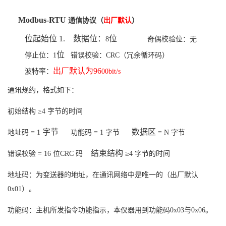
Modbus-RTU
通信协议（
出厂默认
）
位起始位
1.
数据位：
位
8
奇偶校验位：无
位
停止位：
1
错误校验：
CRC
（冗余循环码）
出厂默认为
96
波特率：
00bit/s
通讯规约，格式如下：
初始结构
≥
4
字节的时间
字节
数据区
地址码
= 1
功能码
= 1
字节
= N
字节
结束结构
错误校验
= 16
位
CRC
码
≥
4
字节的时间
地址码：为变送器的地址，在通讯网络中是唯一的（出厂默认
0x01
）。
功能码：主机所发指令功能指示，本仪器用到功能码
0x03
与
0x06
。