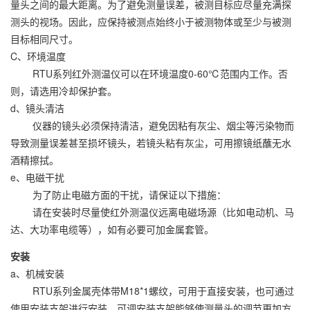
量头之间的最大距离。为了避免测量误差，被测目标应尽量充满探
测头的视场。因此，应保持被测点始终小于被测物体或至少与被测
目标相同尺寸。
C、环境温度
RTU系列红外测温仪可以在环境温度0-60℃范围内工作。否
则，请选用冷却保护套。
d、镜头清洁
仪器的镜头必须保持清洁，避免因粘有灰尘、烟尘等污染物而
导致测量误差甚至损坏镜头，若镜头粘有灰尘，可用擦镜纸蘸无水
酒精擦拭。
e、电磁干扰
为了防止电磁方面的干扰，请保证以下措施：
请在安装时尽量使红外测温仪远离电磁场源（比如电动机、马
达、大功率电缆等），如有必要可加金属套管。
安装
a、机械安装
RTU系列金属壳体带M18*1螺纹，可用于直接安装，也可通过
使用安装支架进行安装，可调安装支架能够使测量头的调节更加方