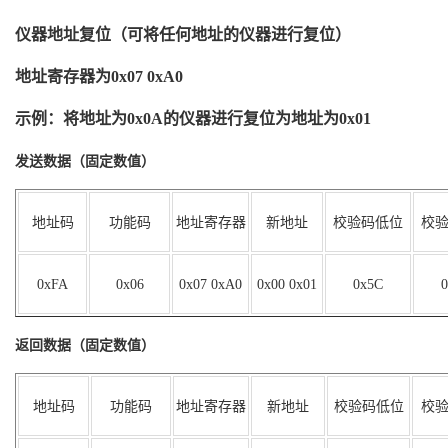
仪器地址复位（可将任何地址的仪器进行复位）
地址寄存器为
0x07 0xA0
示例：将地址为
0x0A
的仪器进行复位为地址为
0x01
发送数据（固定数值）
地址码
功能码
地址寄存器
新地址
校验码低位
校
0x
FA
0x0
6
0x0
7 0xA0
0x00 0x0
1
0
x5C
0
返回数据（固定数值）
地址码
功能码
地址寄存器
新地址
校验码低位
校