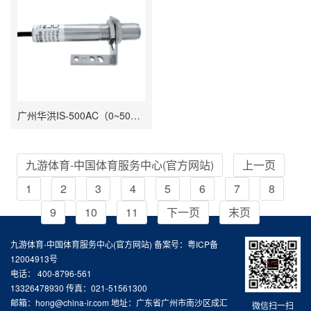
广州华洪IS-500AC（0~500℃）10mS快速响应精准经济型固定安装非接触式在线式工业红外测温仪
九游体育-中国体育服务中心(官方网站)
上一页
1
2
3
4
5
6
7
8
9
10
11
下一页
末页
九游体育-中国体育服务中心(官方网站) 备案号：
粤ICP备
12004913号
电话： 400-8796-561
13326478930 传真：021-51561300
邮箱：hong@china-ir.com 地址：广东省广州市南沙区成汇
微信扫一扫