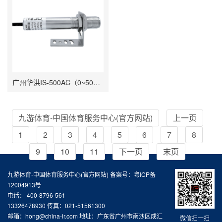
广州华洪IS-500AC（0~500℃）10mS快速响应精准经济型固定安装非接触式在线式工业红外测温仪
九游体育-中国体育服务中心(官方网站)
上一页
1
2
3
4
5
6
7
8
9
10
11
下一页
末页
九游体育-中国体育服务中心(官方网站) 备案号：
粤ICP备
12004913号
电话： 400-8796-561
13326478930 传真：021-51561300
邮箱：hong@china-ir.com 地址：广东省广州市南沙区成汇
微信扫一扫