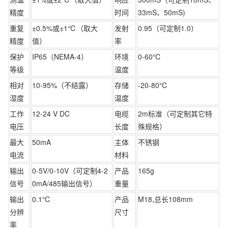
精度
时间
33mS、50mS)
重复
±0.5%或±1℃（取大
发射
0.95（可定制1.0）
精度
值）
率
保护
IP65（NEMA-4）
环境
0-60℃
等级
温度
相对
10-95%（不结露）
存储
-20-80℃
湿度
温度
工作
12-24 V DC
电缆
2m标准（可定制其它特
电压
长度
殊规格）
最大
50mA
主体
不锈钢
电流
材料
输出
0-5V/0-10V（可定制4-2
产品
165g
信号
0mA/485输出信号）
重量
输出
0.1℃
产品
M18,总长108mm
分辨
尺寸
率