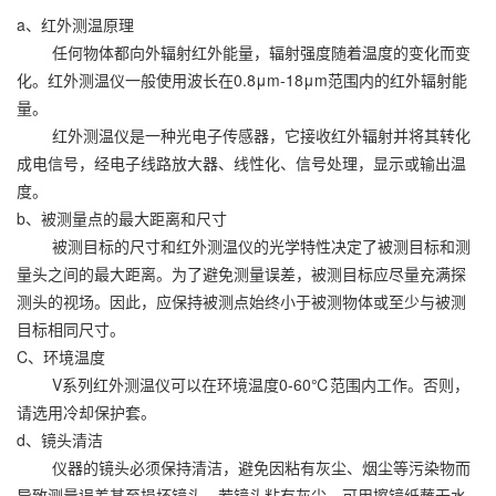
a、红外测温原理
任何物体都向外辐射红外能量，辐射强度随着温度的变化而变
化。红外测温仪一般使用波长在0.8μm-18μm范围内的红外辐射能
量。
红外测温仪是一种光电子传感器，它接收红外辐射并将其转化
成电信号，经电子线路放大器、线性化、信号处理，显示或输出温
度。
b、被测量点的最大距离和尺寸
被测目标的尺寸和红外测温仪的光学特性决定了被测目标和测
量头之间的最大距离。为了避免测量误差，被测目标应尽量充满探
测头的视场。因此，应保持被测点始终小于被测物体或至少与被测
目标相同尺寸。
C、环境温度
V系列红外测温仪可以在环境温度0-60℃范围内工作。否则，
请选用冷却保护套。
d、镜头清洁
仪器的镜头必须保持清洁，避免因粘有灰尘、烟尘等污染物而
导致测量误差甚至损坏镜头，若镜头粘有灰尘，可用擦镜纸蘸无水