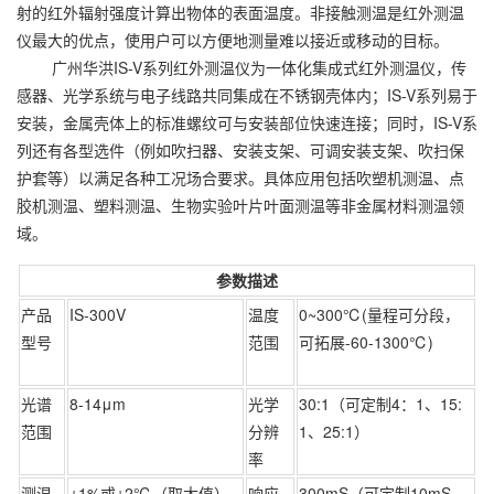
射的红外辐射强度计算出物体的表面温度。非接触测温是红外测温
仪最大的优点，使用户可以方便地测量难以接近或移动的目标。
广州华洪IS-V系列红外测温仪为一体化集成式红外测温仪，传
感器、光学系统与电子线路共同集成在不锈钢壳体内；IS-V系列易于
安装，金属壳体上的标准螺纹可与安装部位快速连接；同时，IS-V系
列还有各型选件（例如吹扫器、安装支架、可调安装支架、吹扫保
护套等）以满足各种工况场合要求。具体应用包括吹塑机测温、点
胶机测温、塑料测温、生物实验叶片叶面测温等非金属材料测温领
域。
参数描述
产品
IS-300V
温度
0~300℃(量程可分段，
型号
范围
可拓展-60-1300℃)
光谱
8-14μm
光学
30:1（可定制4：1、15:
范围
分辨
1、25:1）
率
测温
±1%或±2℃（取大值）
响应
300mS（可定制10mS、