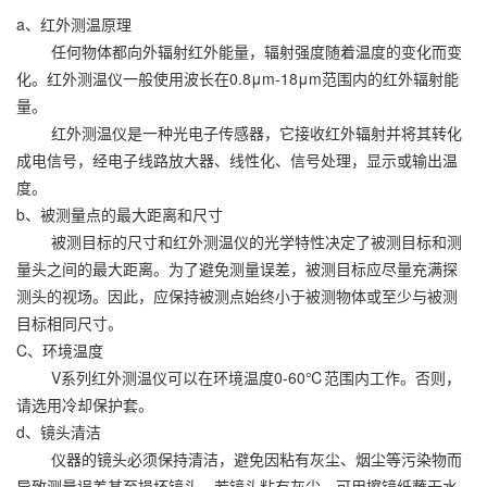
a、红外测温原理
任何物体都向外辐射红外能量，辐射强度随着温度的变化而变
化。红外测温仪一般使用波长在0.8μm-18μm范围内的红外辐射能
量。
红外测温仪是一种光电子传感器，它接收红外辐射并将其转化
成电信号，经电子线路放大器、线性化、信号处理，显示或输出温
度。
b、被测量点的最大距离和尺寸
被测目标的尺寸和红外测温仪的光学特性决定了被测目标和测
量头之间的最大距离。为了避免测量误差，被测目标应尽量充满探
测头的视场。因此，应保持被测点始终小于被测物体或至少与被测
目标相同尺寸。
C、环境温度
V系列红外测温仪可以在环境温度0-60℃范围内工作。否则，
请选用冷却保护套。
d、镜头清洁
仪器的镜头必须保持清洁，避免因粘有灰尘、烟尘等污染物而
导致测量误差甚至损坏镜头，若镜头粘有灰尘，可用擦镜纸蘸无水