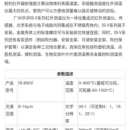
射的红外辐射强度计算出物体的表面温度。非接触测温是红外测温
仪最大的优点，使用户可以方便地测量难以接近或移动的目标。
广州华洪IS-V系列红外测温仪为一体化集成式红外测温仪，传
感器、光学系统与电子线路共同集成在不锈钢壳体内；IS-V系列易于
安装，金属壳体上的标准螺纹可与安装部位快速连接；同时，IS-V系
列还有各型选件（例如吹扫器、安装支架、可调安装支架、吹扫保
护套等）以满足各种工况场合要求。具体应用包括吹塑机测温、点
胶机测温、塑料测温、生物实验叶片叶面测温等非金属材料测温领
域。
参数描述
产品
IS-800V
温度
0~800℃(量程可分段，
型号
范围
可拓展-60-1300℃)
光谱
8-14μm
光学
30:1（可定制4：1、15:
范围
分辨
1、25:1）
率
测温
±1%或±2℃（取大值）
响应
300mS（可定制10mS、