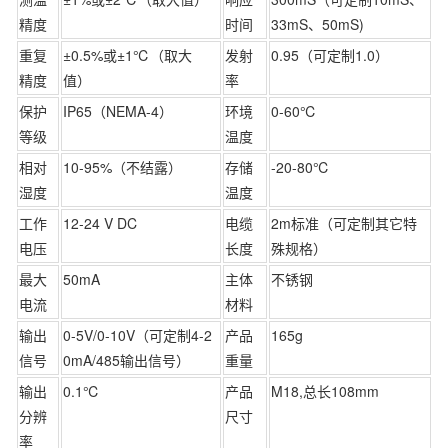
精度
时间
33mS、50mS)
重复
±0.5%或±1℃（取大
发射
0.95（可定制1.0）
精度
值）
率
保护
IP65（NEMA-4）
环境
0-60℃
等级
温度
相对
10-95%（不结露）
存储
-20-80℃
湿度
温度
工作
12-24 V DC
电缆
2m标准（可定制其它特
电压
长度
殊规格）
最大
50mA
主体
不锈钢
电流
材料
输出
0-5V/0-10V（可定制4-2
产品
165g
信号
0mA/485输出信号）
重量
输出
0.1℃
产品
M18,总长108mm
分辨
尺寸
率