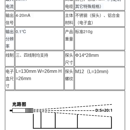
电流
电缆
其它特殊规格）
输出
4-20mA
主体
不锈钢（探头）、铝合金
信号
材料
（电子盒）
输出
0.1℃
产品
标准210g
分辨
重量
率
线制
三、四线制均支持
探头
Φ
14*28mm
尺寸
电子
探头
L=130mm W=26mm H
M12（L=10mm)
盒尺
螺纹
=26mm
寸