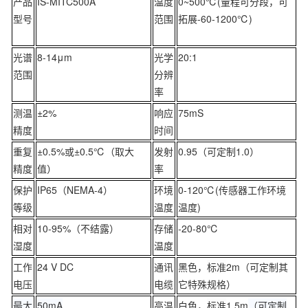
产品
IS-MITC500A
温度
0~500℃(量程可分段，可
型号
范围
拓展-60-1200℃)
光谱
8-14μm
光学
20:1
范围
分辨
率
测温
±2%
响应
75mS
精度
时间
重复
±0.5%或±
0.5
℃（取大
发射
0.95（可定制1.0）
精度
值）
率
保护
IP65（NEMA-4）
环境
0-120℃(传感器工作环境
等级
温度
温度)
相对
10-95%（不结露）
存储
-20-80℃
湿度
温度
工作
24 V DC
通讯
黑色，
标准
2m（可定制其
电压
电缆
它特殊规格）
最大
50mA
高温
白色，
标准
1.5m
（可定制