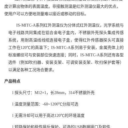
度计算出物体的表面温度。非接触测温是红外测温仪最大的优点，
使用户可以方便地测量难以接近或移动的目标。
IS-MITC-A系列红外测温仪为分体式红外测温仪，光学系统与
电子线路共同集成在铝合金电子盒内，不锈钢外壳探头集成传感
系统，用耐高温线线缆连接电子盒，使得红外传感器探头可直接
工作在120℃的高温下；IS-MITC-A系列易于安装，金属壳体上的
标准螺纹可与安装部位快速连接；同时，IS-MITC-A系列还有各型
选件（例如吹扫器、安装支架、可调安装支架、吹扫保护套等）
以满足各种工况场合要求。
产品特点
l
探头
尺寸：
M12×1，长28mm，314不锈钢外壳
l
温度测量范围：
-60
~
1200℃
分段可选
l
无需冷却可以用于高达
120℃的环境温度
l
短路保护和极性接反保护，可选的
USB数据接口及软件