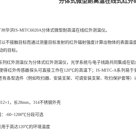
分体式
微型耐高温在线式红外
广州华洪
IS-MITC6020A分体式微型耐高温在线红外测温仪。
以不接触目标而通过测量目标发射的红外辐射强度计算出物体的表面温
动的目标。
TC-A系列红外测温仪为分体式红外测温仪，光学系统与电子线路共同集成
使得红外传感器探头可直接工作在120℃的高温下；IS-MITC-A系列
-A系列还有各型选件（例如吹扫器、安装支架、可调安装支架、吹扫保护套等
M12×1，长28mm，314不锈钢外壳
围：
-60
~
1200℃
分段可选
以用于高达
120℃的环境温度