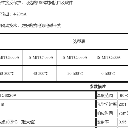
极性接反保护，可选的
USB数据接口及软件
号输出：
4-20mA
号隔离技术，更好的抗电源电磁干扰
选型表
MITC6020A
IS-MITC4030A
IS-MITC2050A
IS-MITC500A
60-200℃
-40-300℃
-20-500℃
0-500℃
参数描述
S-MITC6020A
温度范围
-6
μm
光学分辨率
20:1
响应时间
75m
%或±
0.5
℃（取大值）
发射率
0.9