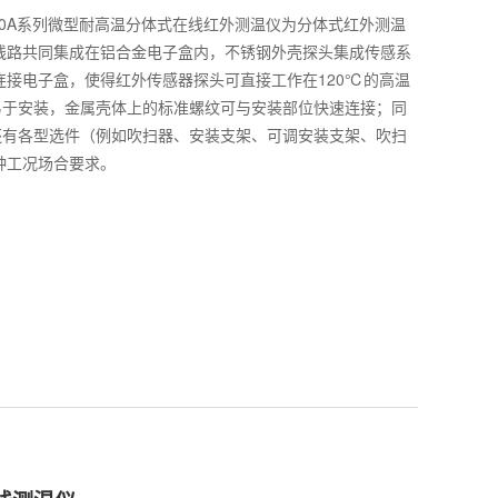
6020A系列微型耐高温分体式在线红外测温仪为分体式红外测温
线路共同集成在铝合金电子盒内，不锈钢外壳探头集成传感系
连接电子盒，使得红外传感器探头可直接工作在120℃的高温
A系列易于安装，金属壳体上的标准螺纹可与安装部位快速连接；同
A系列还有各型选件（例如吹扫器、安装支架、可调安装支架、吹扫
种工况场合要求。
）