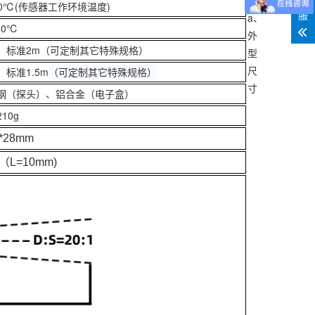
客
120℃(传感器工作环境温度)
服
a、
-80℃
外
，
标准
2m（可定制其它特殊规格）
型
尺
，
标准
1.5m
（可定制其它特殊规格）
寸
钢（探头）、铝合金（电子盒）
10g
*28mm
（L=10mm)