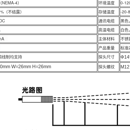
5（NEMA-4）
环境温度
0-
95%（不结露）
存储温度
-20
 DC
通讯电缆
黑色
A
高温电缆
白色
0mA
主体材料
不锈
℃
产品重量
标准2
四线制均支持
探头尺寸
Φ
14
探头螺纹
30mm W=26mm H=26mm
M12