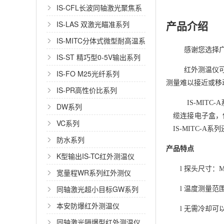
IS-CFL长波同轴激光聚焦系
列
IS-LAS 双激光瞄准系列
产品介绍
IS-MITC分体式微型耐高温系
感谢您选择
列
IS-ST 精巧型0-5V输出系列
红外测温仪可
IS-FO M25光纤系列
测量难以接近或移
IS-PR高性价比系列
IS-MI
DW系列
缆连接电子盒，
VC系列
IS-MITC
防水系列
产品特点
K型输出IS-TC红外测温仪
l
探头
尺寸：
宽量程WR系列红外测仪
同轴激光超小目标GW系列
l
温度测量范
本安防爆红外测温仪
l
无需冷却可
同轴激光隔爆型红外测温仪