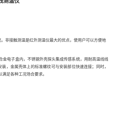
线测温仪
度。非接触测温是红外测温仪最大的优点，使用户可以方便地
在铝合金电子盒内，不锈钢外壳探头集成传感系统，用耐高温线线
易于安装，金属壳体上的标准螺纹可与安装部位快速连接；同时，
）以满足各种工况场合要求。