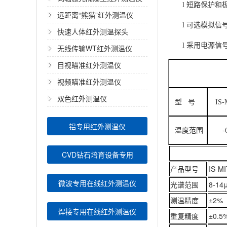
l
短路保护和
远距离“熊猫”红外测温仪
l
可选模拟信
快速人体红外测温探头
l
采用电源信
无线传输WT红外测温仪
目视瞄准红外测温仪
视频瞄准红外测温仪
双色红外测温仪
型 号
IS-
铝专用红外测温仪
温度范围
-
CVD钻石培育设备专用
产品型号
I
微波专用在线红外测温仪
光谱范围
8-14
测温精度
±2%
焊接专用在线红外测温仪
重复精度
±0.5