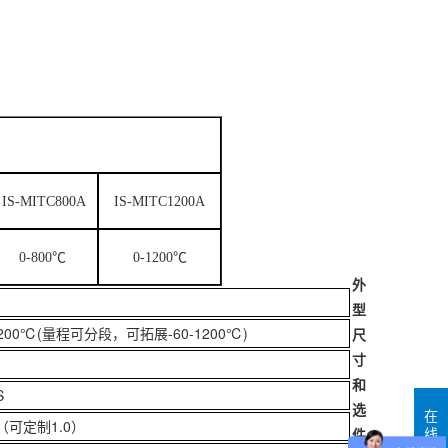
IS-MITC800A
IS-MITC1200A
0-800℃
0-1200℃
外
型
0~200℃(量程可分段，可拓展-60-1200℃)
尺
寸
和
S
选
在
5（可定制1.0）
线
件